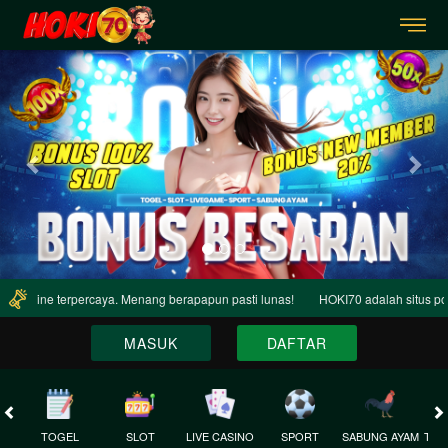
Previous
Nex
i online terpercaya. Menang berapapun pasti lunas!
HOKI70 adalah situs pools
MASUK
DAFTAR
TOGEL
SLOT
LIVE CASINO
SPORT
SABUNG AYAM
TEM