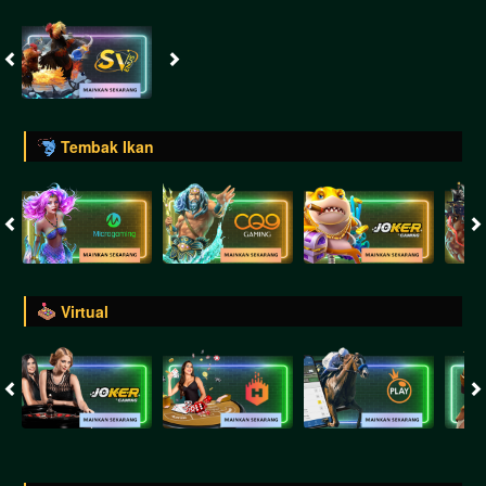
Tembak Ikan
Virtual