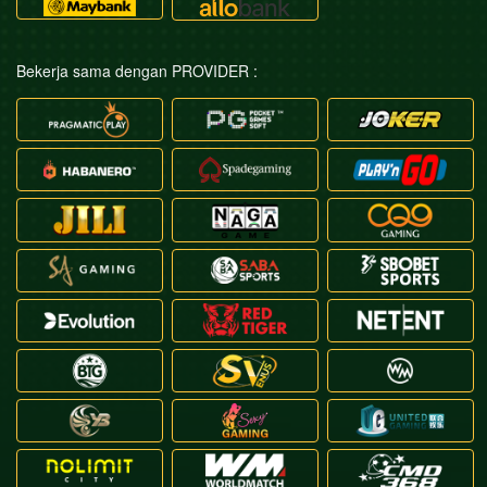
Bekerja sama dengan PROVIDER :