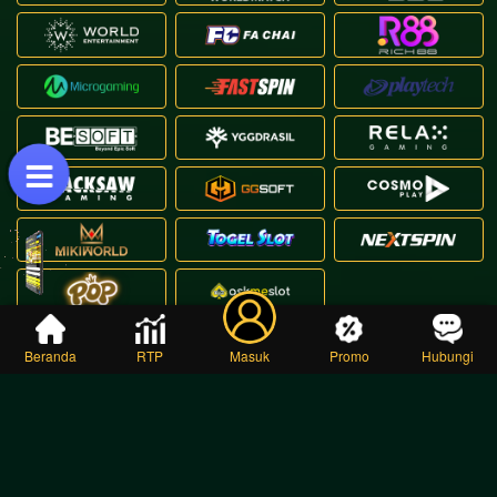
Beranda
RTP
Masuk
Promo
Hubungi
HOKI70 | Portal Gaming Pools Pasaran Terlengkap Dengan
Akses Mudah Dan Lancar.
©2026 HOKI70. All rights reserved | 18+